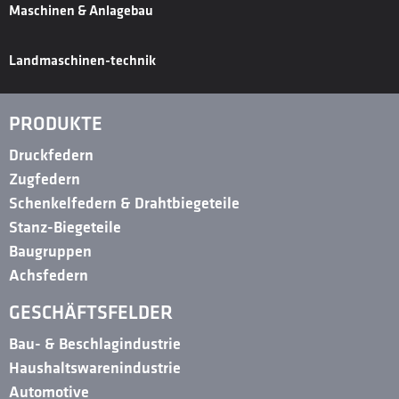
Maschinen & Anlagebau
Landmaschinen-technik
PRODUKTE
Druckfedern
Zugfedern
Schenkelfedern & Drahtbiegeteile
Stanz-Biegeteile
Baugruppen
Achsfedern
GESCHÄFTSFELDER
Bau- & Beschlagindustrie
Haushaltswarenindustrie
Automotive